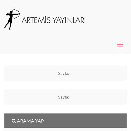
Menü
Aç
Sayfa:
Sayfa:
ARAMA YAP