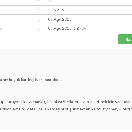
:
28
:
13,5 x 19,5
:
07.Ağu.2015
ım
:
07.Ağu.2015 1.Baskı
a’nın küçük kardeşi Sam başrolde...
p duruyor. Her zamanki gibi ablası Stella, ona yardım etmek için yanından
öğreniyor. Ama bu defa Stella kardeşini düşünmekten kendi giyinmeyi unut