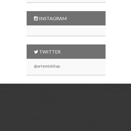
INSTAGRAM
TWITTER
@artemiskitap