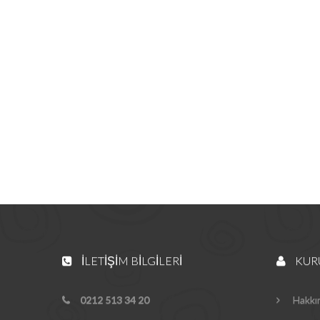
İLETIŞIM BILGILERI
KUR
0212 513 34 20
Hakkı