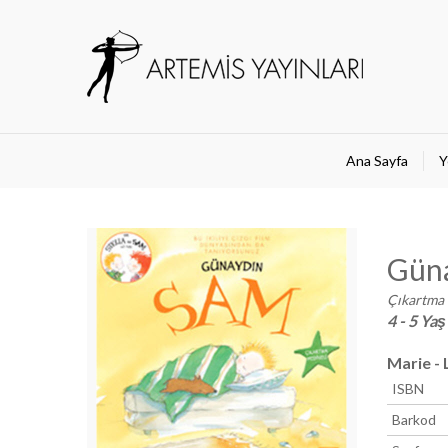
Ana Sayfa
Y
Gün
Çıkartma 
4 - 5 Yaş
Marie -
ISBN
Barkod