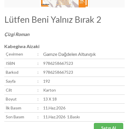
Lütfen Beni Yalnız Bırak 2
Çizgi Roman
Kabegiwa Aizaki
Gamze Dağdelen Altunışık
Çevirmen
:
ISBN
:
9786258667523
Barkod
:
9786258667523
Sayfa
:
192
Cilt
:
Karton
Boyut
:
13 X 18
İlk Basım
:
11.Haz.2026
Son Basım
:
11.Haz.2026 1.Baskı
Satın Al