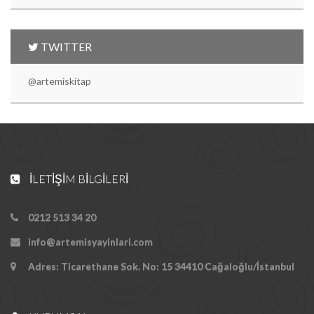
TWITTER
@artemiskitap
İLETIŞIM BILGILERI
0212 513 34 20
info@artemisyayinlari.com
Adres: Ticarethane Sok. No: 15 34410 Cağaloğlu/İstanbul