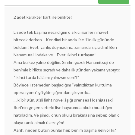
2 adet karakter kartı ile birlikte!
Lisede tek başıma geçirdiğim o sıkıcı günler nihayet
bitecek derken… Kendimi bir anda lise 1’in ilk gününde
buldum! Evet, yanlış duymadınız, zamanda sıçradım! Ben
Nanamura Hodaka ve… Evet, ikinci turdayım!
Ama bu kez yalnız değilim. Sınıfın güzeli Hanamitsuji de
benimle birlikte sıçradı ve daha ilk günden yakama yapıştı:
“İkinci turda hâlâ mı yalnızsın sen?!”
Böylece, istemeden başladığım “yalnızlıktan kurtulma
operasyonu” gitgide çığırından çıkıyordu…
… ki bir gün, gizli light novel âşığı prenses Hoshigasaki
Ruri’nin geçen seferki lise hayatımda okulu bıraktığını
hatırladım. Ve şimdi, onun okulu bırakmasına sebep olan o
olaya tanık olmak üzereyim!
Aahh, neden bütün bunlar hep benim başıma geliyor ki?