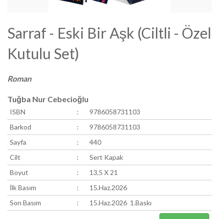
Sarraf - Eski Bir Aşk (Ciltli - Özel
Kutulu Set)
Roman
Tuğba Nur Cebecioğlu
ISBN
:
9786058731103
Barkod
:
9786058731103
Sayfa
:
440
Cilt
:
Sert Kapak
Boyut
:
13,5 X 21
İlk Basım
:
15.Haz.2026
Son Basım
:
15.Haz.2026 1.Baskı