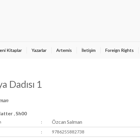
eni Kitaplar
Yazarlar
Artemis
İletişim
Foreign Rights
a Dadısı 1
oman
Matter
Sh00
,
Özcan Salman
n
:
:
9786255882738