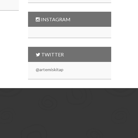
INSTAGRAM
TWITTER
@artemiskitap