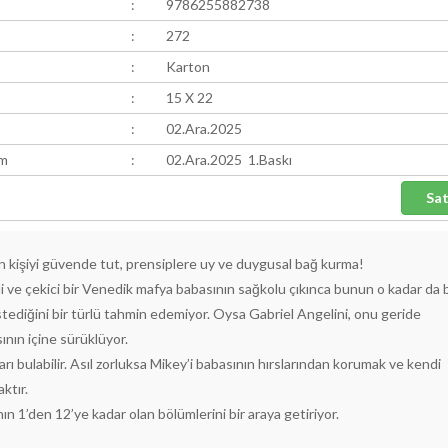
:
9786255882738
:
272
:
Karton
:
15 X 22
:
02.Ara.2025
ım
:
02.Ara.2025 1.Baskı
ğun kişiyi güvende tut, prensiplere uy ve duygusal bağ kurma!
keli ve çekici bir Venedik mafya babasının sağkolu çıkınca bunun o kadar da 
tediğini bir türlü tahmin edemiyor. Oysa Gabriel Angelini, onu geride
ın içine sürüklüyor.
arı bulabilir. Asıl zorluksa Mikey’i babasının hırslarından korumak ve kendi
ktır.
ın 1’den 12’ye kadar olan bölümlerini bir araya getiriyor.