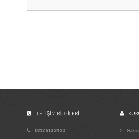
İLETIŞIM BILGILERI
KUR
0212 513 34 20
Hakkı