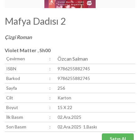
Mafya Dadısı 2
Çizgi Roman
Violet Matter
Sh00
,
Özcan Salman
Çevirmen
:
ISBN
:
9786255882745
Barkod
:
9786255882745
Sayfa
:
256
Cilt
:
Karton
Boyut
:
15 X 22
İlk Basım
:
02.Ara.2025
Son Basım
:
02.Ara.2025 1.Baskı
Satın Al