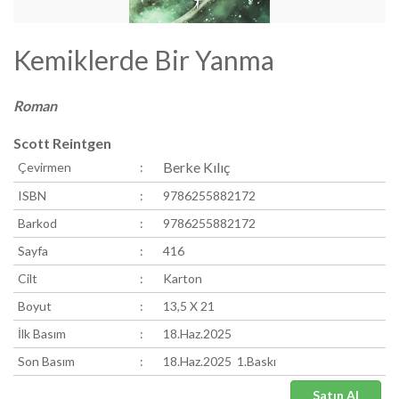
Kemiklerde Bir Yanma
Roman
Scott Reintgen
Berke Kılıç
Çevirmen
:
ISBN
:
9786255882172
Barkod
:
9786255882172
Sayfa
:
416
Cilt
:
Karton
Boyut
:
13,5 X 21
İlk Basım
:
18.Haz.2025
Son Basım
:
18.Haz.2025 1.Baskı
Satın Al