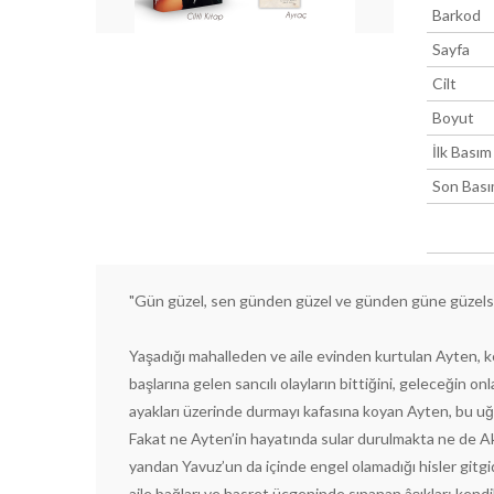
Barkod
Sayfa
Cilt
Boyut
İlk Basım
Son Bas
"Gün güzel, sen günden güzel ve günden güne güzelsi
Yaşadığı mahalleden ve aile evinden kurtulan Ayten, ken
başlarına gelen sancılı olayların bittiğini, geleceğin 
ayakları üzerinde durmayı kafasına koyan Ayten, bu 
Fakat ne Ayten’in hayatında sular durulmakta ne de A
yandan Yavuz’un da içinde engel olamadığı hisler gitgi
aile bağları ve hasret üçgeninde sınanan âşıklar; kendi