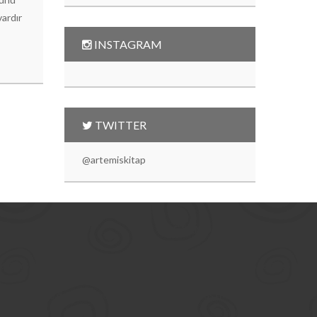
vardır
INSTAGRAM
TWITTER
@artemiskitap