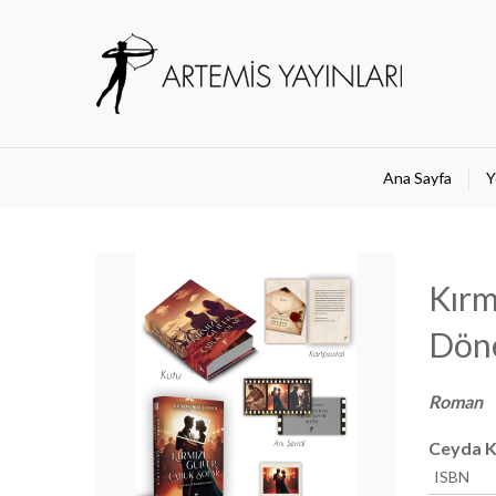
Ana Sayfa
Y
Kırm
Döne
Roman
Ceyda K
ISBN