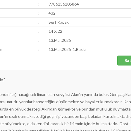
:
9786256205864
:
432
:
Sert Kapak
:
14 X 22
:
13.Mar.2025
ım
:
13.Mar.2025 1.Baskı
n."
dini sığınacağı tek liman olan sevgilisi Akın’ın yanında bulur. Genç âşıklar
onlara umutlu yarınlar bahşettiğini düşünmekte ve hayaller kurmaktadır. Ken
uğurda en büyük desteği Akın’dan görmekte ve bundan mutluluk duymaktad
kın’ın uzak durmak istediği geçmişi yüzünden başı beladan kurtulmaktadır
de büyümekte, o da kendini karanlık bir ikilemin içinde bulmaktadır. Dostl
lerini hiç tahmin etmedikleri, kötü bir kaderin başında bulurlar. 16 Kasım 