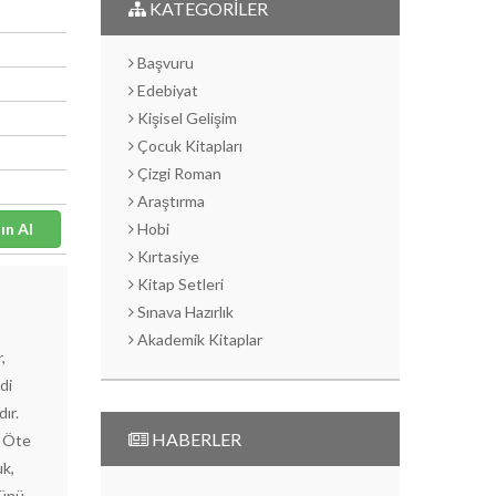
KATEGORİLER
Başvuru
Edebiyat
Kişisel Gelişim
Çocuk Kitapları
Çizgi Roman
Araştırma
Satın Al
Hobi
Kırtasiye
Kitap Setleri
Sınava Hazırlık
Akademik Kitaplar
,
di
ır.
HABERLER
. Öte
uk,
günü