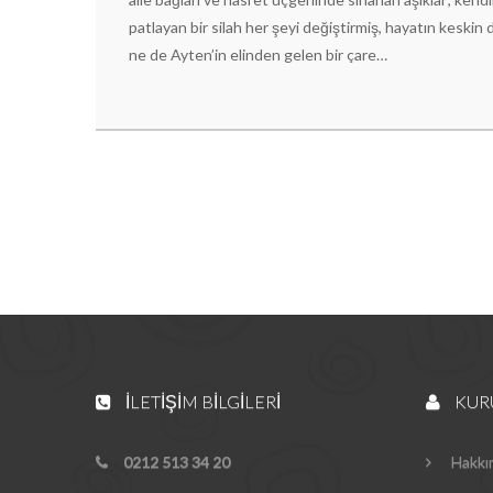
patlayan bir silah her şeyi değiştirmiş, hayatın keskin
ne de Ayten’in elinden gelen bir çare…
İLETIŞIM BILGILERI
KUR
0212 513 34 20
Hakkı