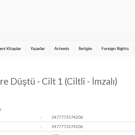
eni Kitaplar
Yazarlar
Artemis
İletişim
Foreign Rights
 Düştü - Cilt 1 (Ciltli - İmzalı)
r
:
3477773374206
:
3477773374206