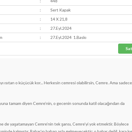
:
448
:
Sert Kapak
:
14 X 21,8
:
27.Eyl.2024
ım
:
27.Eyl.2024 1.Baskı
yayı ısıtan o küçücük kor... Herkesin cemresi olabilirsin, Cemre. Ama sadece
r oyuna tamam diyen Cemre’nin, o gecenin sonunda katil olacağından da
ine de yaşatamayan Cemre’nin tek şansı, Cemre’yi yok etmektir. Böylece
inde kalmıştır. Bahar’ın baharı asla gelmeyecektir; o bahar değil, kara kış