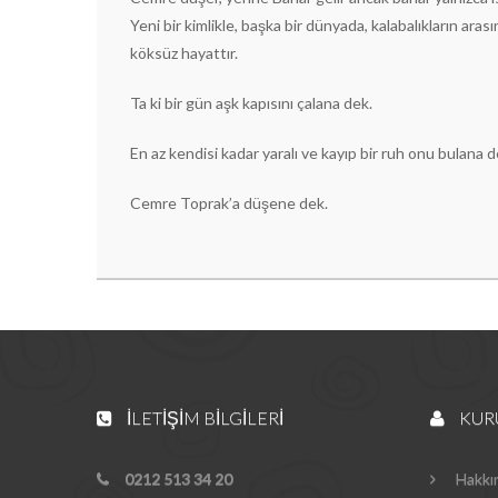
Yeni bir kimlikle, başka bir dünyada, kalabalıkların ara
köksüz hayattır.
Ta ki bir gün aşk kapısını çalana dek.
En az kendisi kadar yaralı ve kayıp bir ruh onu bulana d
Cemre Toprak’a düşene dek.
İLETIŞIM BILGILERI
KUR
0212 513 34 20
Hakkı