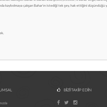
sında kaybolmaya çalışan Bahar’ın istediği tek şey, hak ettiğini düşündüğü y
ek.
UMSAL
BIZI TAKIP EDIN
mızda