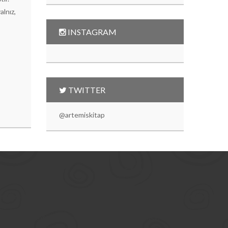
alnız,
INSTAGRAM
TWITTER
@artemiskitap