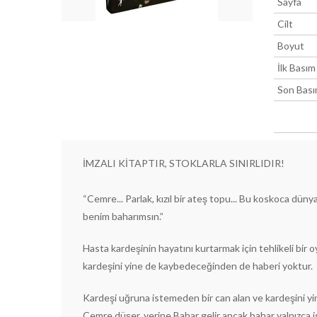
Sayfa
Cilt
Boyut
İlk Basım
Son Bas
İMZALI KİTAPTIR, STOKLARLA SINIRLIDIR!
“Cemre... Parlak, kızıl bir ateş topu... Bu koskoca dün
benim baharımsın.”
Hasta kardeşinin hayatını kurtarmak için tehlikeli bi
kardeşini yine de kaybedeceğinden de haberi yoktur.
Kardeşi uğruna istemeden bir can alan ve kardeşini y
Cemre düşer, yerine Bahar gelir ancak bahar yalnızca ism