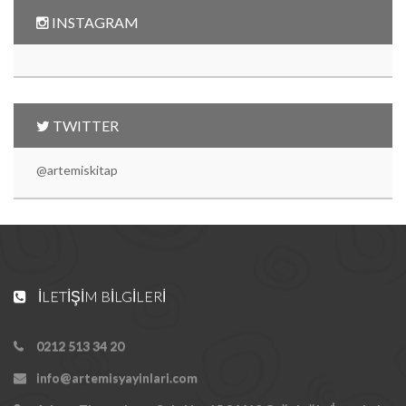
INSTAGRAM
TWITTER
@artemiskitap
İLETIŞIM BILGILERI
0212 513 34 20
info@artemisyayinlari.com