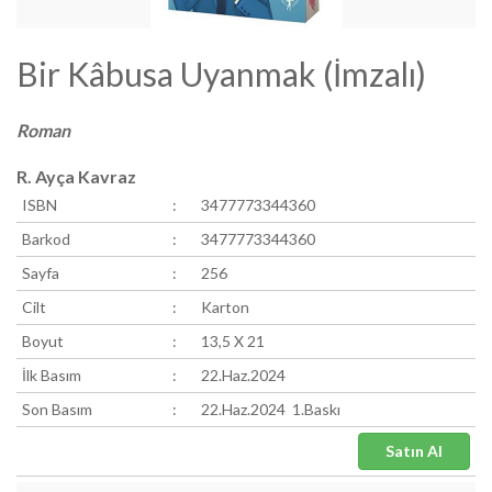
Bir Kâbusa Uyanmak (İmzalı)
Roman
R. Ayça Kavraz
ISBN
:
3477773344360
Barkod
:
3477773344360
Sayfa
:
256
Cilt
:
Karton
Boyut
:
13,5 X 21
İlk Basım
:
22.Haz.2024
Son Basım
:
22.Haz.2024 1.Baskı
Satın Al