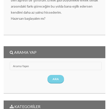
ben agresif bir şoförüm. Erkek gibi büyümekle erkek olmak
arasındaki farkı göreceğim bu yolda bana eşlik edersen
kendimi daha az yalnız hissederim.
Hazırsan başlayalım mı?
ARAMA YAP
ARA
KATEGORİLER