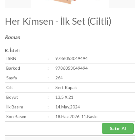
Her Kimsen - İlk Set (Ciltli)
Roman
R. İdeli
ISBN
:
9786053049494
Barkod
:
9786053049494
Sayfa
:
264
Cilt
:
Sert Kapak
Boyut
:
13,5 X 21
İlk Basım
:
14.May.2024
Son Basım
:
18.Haz.2026 11.Baskı
Satın Al