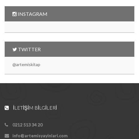
INSTAGRAM
TWITTER
@artemiskitap
İLETIŞIM BILGILERI
0212 513 34 20
info@artemisyayinlari.com