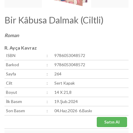
Bir Kâbusa Dalmak (Ciltli)
Roman
R. Ayça Kavraz
ISBN
:
9786053048572
Barkod
:
9786053048572
Sayfa
:
264
Cilt
:
Sert Kapak
Boyut
:
14 X 21,8
İlk Basım
:
19.Şub.2024
Son Basım
:
04.Haz.2026 6.Baskı
Satın Al