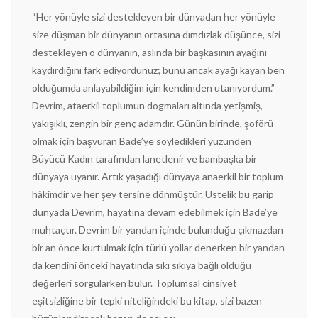
“Her yönüyle sizi destekleyen bir dünyadan her yönüyle
size düşman bir dünyanın ortasına dımdızlak düşünce, sizi
destekleyen o dünyanın, aslında bir başkasının ayağını
kaydırdığını fark ediyordunuz; bunu ancak ayağı kayan ben
olduğumda anlayabildiğim için kendimden utanıyordum.”
Devrim, ataerkil toplumun dogmaları altında yetişmiş,
yakışıklı, zengin bir genç adamdır. Günün birinde, şoförü
olmak için başvuran Bade’ye söyledikleri yüzünden
Büyücü Kadın tarafından lanetlenir ve bambaşka bir
dünyaya uyanır. Artık yaşadığı dünyaya anaerkil bir toplum
hâkimdir ve her şey tersine dönmüştür. Üstelik bu garip
dünyada Devrim, hayatına devam edebilmek için Bade’ye
muhtaçtır. Devrim bir yandan içinde bulunduğu çıkmazdan
bir an önce kurtulmak için türlü yollar denerken bir yandan
da kendini önceki hayatında sıkı sıkıya bağlı olduğu
değerleri sorgularken bulur. Toplumsal cinsiyet
eşitsizliğine bir tepki niteliğindeki bu kitap, sizi bazen