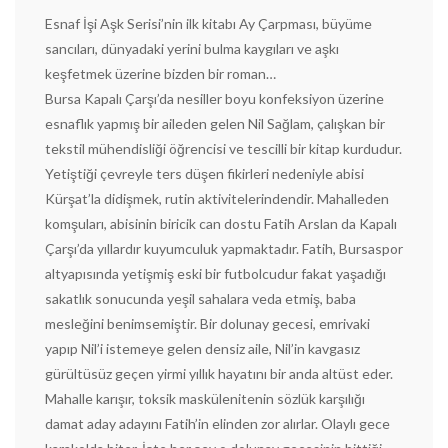
Esnaf İşi Aşk Serisi’nin ilk kitabı Ay Çarpması, büyüme
sancıları, dünyadaki yerini bulma kaygıları ve aşkı
keşfetmek üzerine bizden bir roman…
Bursa Kapalı Çarşı’da nesiller boyu konfeksiyon üzerine
esnaflık yapmış bir aileden gelen Nil Sağlam, çalışkan bir
tekstil mühendisliği öğrencisi ve tescilli bir kitap kurdudur.
Yetiştiği çevreyle ters düşen fikirleri nedeniyle abisi
Kürşat’la didişmek, rutin aktivitelerindendir. Mahalleden
komşuları, abisinin biricik can dostu Fatih Arslan da Kapalı
Çarşı’da yıllardır kuyumculuk yapmaktadır. Fatih, Bursaspor
altyapısında yetişmiş eski bir futbolcudur fakat yaşadığı
sakatlık sonucunda yeşil sahalara veda etmiş, baba
mesleğini benimsemiştir. Bir dolunay gecesi, emrivaki
yapıp Nil’i istemeye gelen densiz aile, Nil’in kavgasız
gürültüsüz geçen yirmi yıllık hayatını bir anda altüst eder.
Mahalle karışır, toksik maskülenitenin sözlük karşılığı
damat aday adayını Fatih’in elinden zor alırlar. Olaylı gece