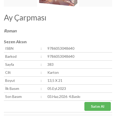
Ay Çarpması
Roman
Sezen Aksın
ISBN
:
9786053048640
Barkod
:
9786053048640
Sayfa
:
383
Cilt
:
Karton
Boyut
:
13,5 X 21
İlk Basım
:
05.Eyl.2023
Son Basım
:
03.Haz.2026 4.Baskı
Satın Al