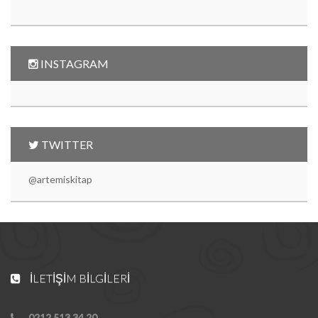
INSTAGRAM
TWITTER
@artemiskitap
İLETIŞIM BILGILERI
0212 513 34 20