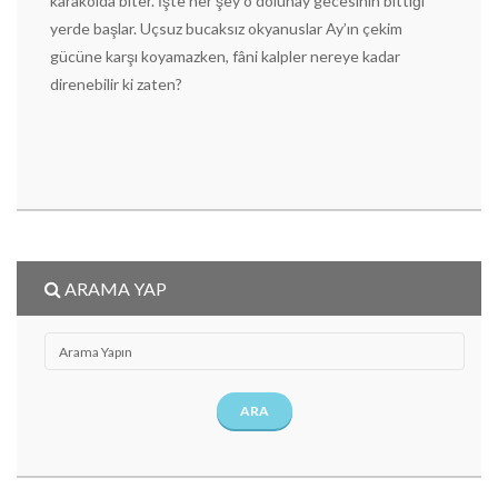
karakolda biter. İşte her şey o dolunay gecesinin bittiği
yerde başlar. Uçsuz bucaksız okyanuslar Ay’ın çekim
gücüne karşı koyamazken, fâni kalpler nereye kadar
direnebilir ki zaten?
ARAMA YAP
ARA