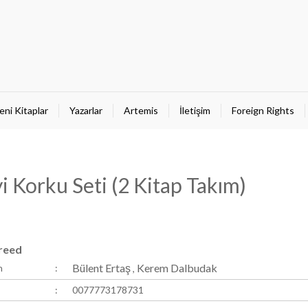
eni Kitaplar
Yazarlar
Artemis
İletişim
Foreign Rights
yi Korku Seti (2 Kitap Takım)
reed
Bülent Ertaş
Kerem Dalbudak
n
:
,
:
0077773178731