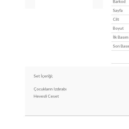
Barkod
Sayfa
Cilt
Boyut
İlk Basım
Son Bas
Set İçeriği;
Çocukların Izdırabı
Hevesli Ceset