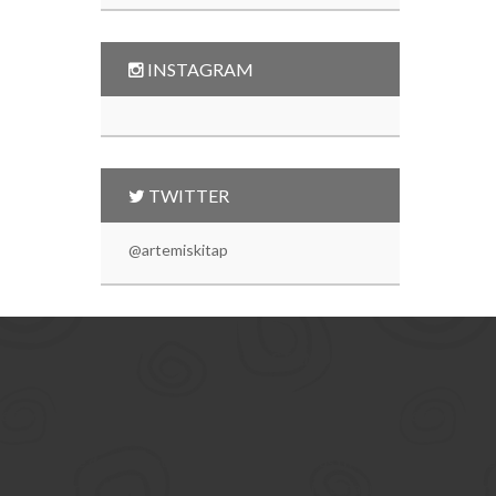
INSTAGRAM
TWITTER
@artemiskitap