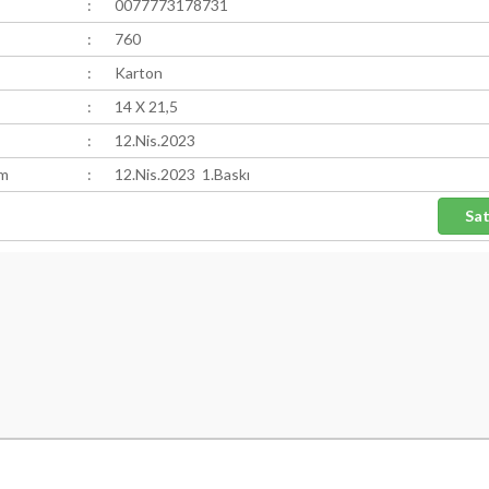
:
0077773178731
:
760
:
Karton
:
14 X 21,5
:
12.Nis.2023
ım
:
12.Nis.2023 1.Baskı