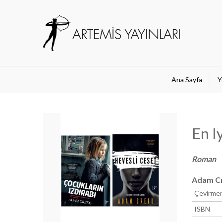
Ana Sayfa
Y
En I
Roman
Adam C
Çevirme
ISBN