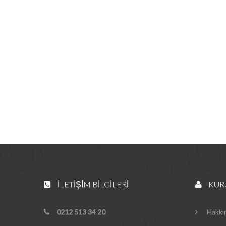
İLETIŞIM BILGILERI
KUR
0212 513 34 20
Hakkı