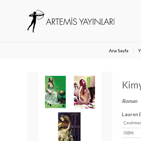
Ana Sayfa
Y
Kimy
Roman
Lauren 
Çevirme
ISBN