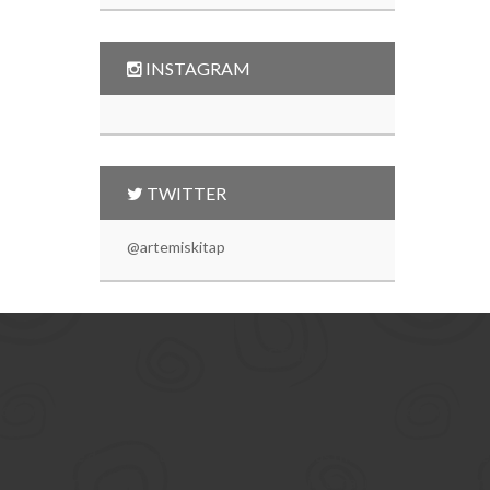
INSTAGRAM
TWITTER
@artemiskitap