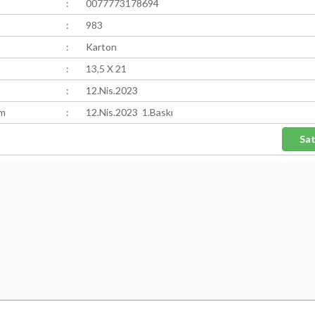
:
0077773178694
:
983
:
Karton
:
13,5 X 21
:
12.Nis.2023
ım
:
12.Nis.2023 1.Baskı