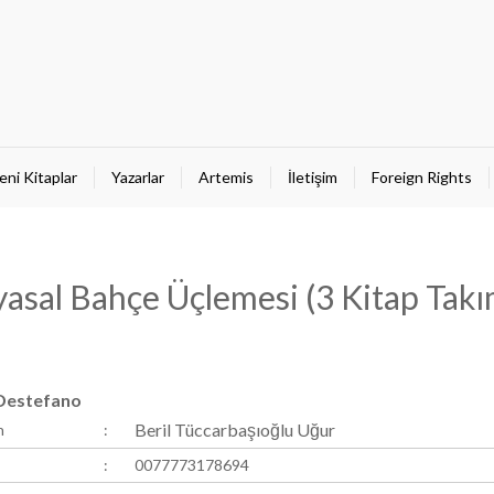
eni Kitaplar
Yazarlar
Artemis
İletişim
Foreign Rights
asal Bahçe Üçlemesi (3 Kitap Takı
Destefano
Beril Tüccarbaşıoğlu Uğur
n
:
:
0077773178694