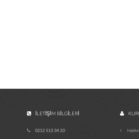
İLETIŞIM BILGILERI
KUR
0212 513 34 20
Hakkı