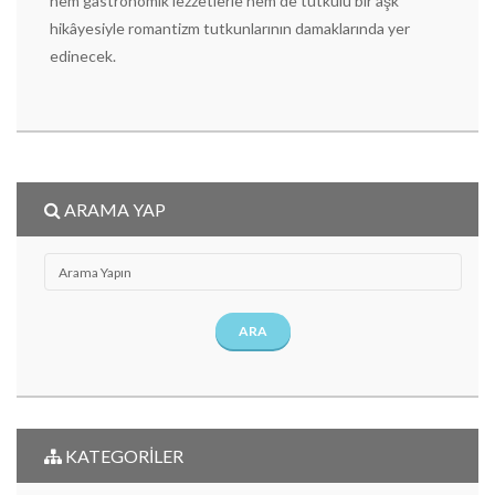
hem gastronomik lezzetlerle hem de tutkulu bir aşk
hikâyesiyle romantizm tutkunlarının damaklarında yer
edinecek.
ARAMA YAP
ARA
KATEGORİLER