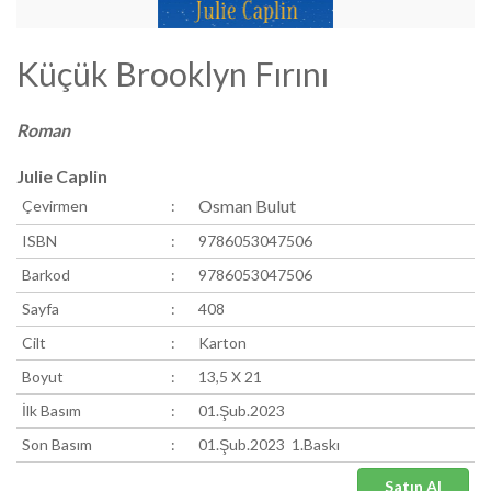
Küçük Brooklyn Fırını
Roman
Julie Caplin
Osman Bulut
Çevirmen
:
ISBN
:
9786053047506
Barkod
:
9786053047506
Sayfa
:
408
Cilt
:
Karton
Boyut
:
13,5 X 21
İlk Basım
:
01.Şub.2023
Son Basım
:
01.Şub.2023 1.Baskı
Satın Al