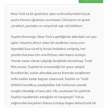
New York’ta bir gezintiye çıkın ve Brooklyn’deki küçük
pasta fırınına uğramayı unutmayın. Dünyanın en güzel
çörekleri, pastaları ve sürpriz bir aşk sizi bekliyor!
Sophie Bennings, New York’a geldiğinde aklındaki son şey
aşktı. Hayatını altüst eden bir ayrılıktan sonra yurt
dışındaki kısa süreli iş fırsatı imdadına yetişmiş, her
şeyden kaçması için ona ihtiyacı olan kapıyı açmıştı.
Yemek yazarı olarak çalıştığı dergideki meslektaşı Todd
McLennan, Sophie’nin istemediği her şeye sahipti.
Brooklyn’de, evinin altındaki pasta fırınında sergilenen
nefis kekler kadar baştan çıkarıcıydı. Sophie ve Todd
birbirini tanıdıkça, paylaştıkları tek tutkunun yemek
sevgisi olmadığı ortaya çıktı. Hiç uyumayan bu şehirde
Sophie hayallerinin erkeğiyle mi tanışmıştı? Yoksa
yağmurdan kaçarken doluya tutulup başını daha büyük bir