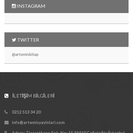
INSTAGRAM
TWITTER
@artemiskitap
İLETIŞIM BILGILERI
0212 513 34 20
info@artemisyayinlari.com
Adres: Ticarethane Sok. No: 15 34410 Cağaloğlu/İstanbul