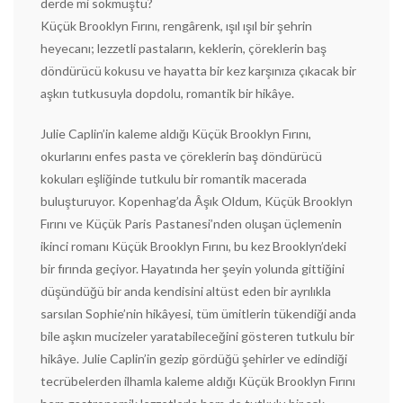
derde mi sokmuştu?
Küçük Brooklyn Fırını, rengârenk, ışıl ışıl bir şehrin
heyecanı; lezzetli pastaların, keklerin, çöreklerin baş
döndürücü kokusu ve hayatta bir kez karşınıza çıkacak bir
aşkın tutkusuyla dopdolu, romantik bir hikâye.
Julie Caplin’in kaleme aldığı Küçük Brooklyn Fırını,
okurlarını enfes pasta ve çöreklerin baş döndürücü
kokuları eşliğinde tutkulu bir romantik macerada
buluşturuyor. Kopenhag’da Âşık Oldum, Küçük Brooklyn
Fırını ve Küçük Paris Pastanesi’nden oluşan üçlemenin
ikinci romanı Küçük Brooklyn Fırını, bu kez Brooklyn’deki
bir fırında geçiyor. Hayatında her şeyin yolunda gittiğini
düşündüğü bir anda kendisini altüst eden bir ayrılıkla
sarsılan Sophie’nin hikâyesi, tüm ümitlerin tükendiği anda
bile aşkın mucizeler yaratabileceğini gösteren tutkulu bir
hikâye. Julie Caplin’in gezip gördüğü şehirler ve edindiği
tecrübelerden ilhamla kaleme aldığı Küçük Brooklyn Fırını