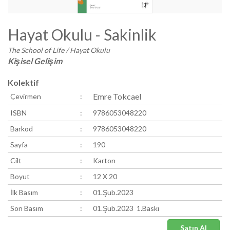
Hayat Okulu - Sakinlik
The School of Life / Hayat Okulu
Kişisel Gelişim
Kolektif
Emre Tokcael
Çevirmen
:
ISBN
:
9786053048220
Barkod
:
9786053048220
Sayfa
:
190
Cilt
:
Karton
Boyut
:
12 X 20
İlk Basım
:
01.Şub.2023
Son Basım
:
01.Şub.2023 1.Baskı
Satın Al