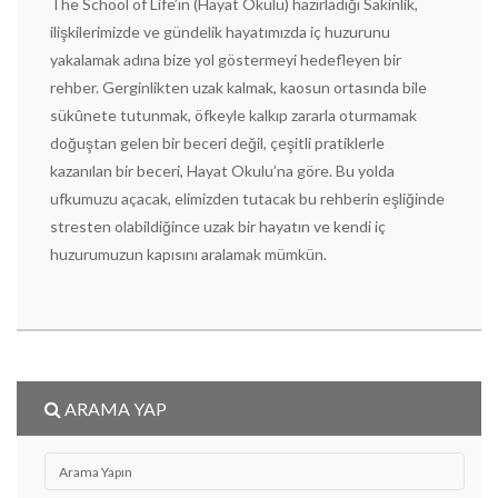
The School of Life’ın (Hayat Okulu) hazırladığı Sakinlik,
ilişkilerimizde ve gündelik hayatımızda iç huzurunu
yakalamak adına bize yol göstermeyi hedefleyen bir
rehber. Gerginlikten uzak kalmak, kaosun ortasında bile
sükûnete tutunmak, öfkeyle kalkıp zararla oturmamak
doğuştan gelen bir beceri değil, çeşitli pratiklerle
kazanılan bir beceri, Hayat Okulu’na göre. Bu yolda
ufkumuzu açacak, elimizden tutacak bu rehberin eşliğinde
stresten olabildiğince uzak bir hayatın ve kendi iç
huzurumuzun kapısını aralamak mümkün.
ARAMA YAP