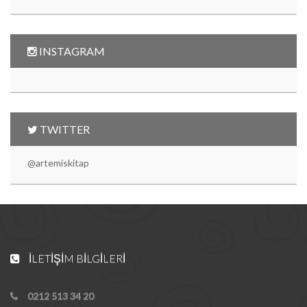
INSTAGRAM
TWITTER
@artemiskitap
İLETIŞIM BILGILERI
0212 513 34 20