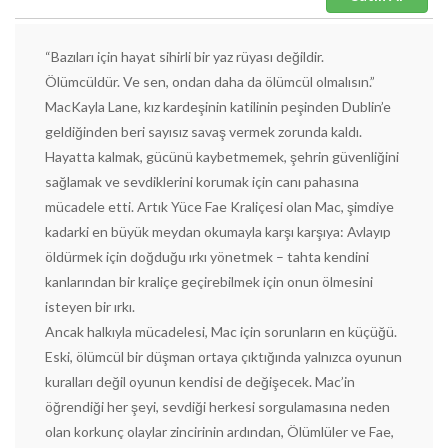
“Bazıları için hayat sihirli bir yaz rüyası değildir.
Ölümcüldür. Ve sen, ondan daha da ölümcül olmalısın.”
MacKayla Lane, kız kardeşinin katilinin peşinden Dublin’e
geldiğinden beri sayısız savaş vermek zorunda kaldı.
Hayatta kalmak, gücünü kaybetmemek, şehrin güvenliğini
sağlamak ve sevdiklerini korumak için canı pahasına
mücadele etti. Artık Yüce Fae Kraliçesi olan Mac, şimdiye
kadarki en büyük meydan okumayla karşı karşıya: Avlayıp
öldürmek için doğduğu ırkı yönetmek – tahta kendini
kanlarından bir kraliçe geçirebilmek için onun ölmesini
isteyen bir ırkı.
Ancak halkıyla mücadelesi, Mac için sorunların en küçüğü.
Eski, ölümcül bir düşman ortaya çıktığında yalnızca oyunun
kuralları değil oyunun kendisi de değişecek. Mac’in
öğrendiği her şeyi, sevdiği herkesi sorgulamasına neden
olan korkunç olaylar zincirinin ardından, Ölümlüler ve Fae,