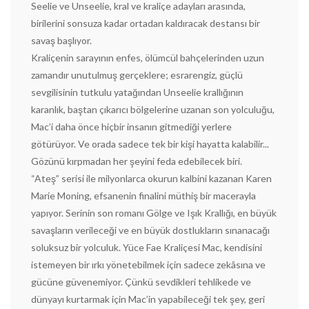
Seelie ve Unseelie, kral ve kraliçe adayları arasında,
birilerini sonsuza kadar ortadan kaldıracak destansı bir
savaş başlıyor.
Kraliçenin sarayının enfes, ölümcül bahçelerinden uzun
zamandır unutulmuş gerçeklere; esrarengiz, güçlü
sevgilisinin tutkulu yatağından Unseelie krallığının
karanlık, baştan çıkarıcı bölgelerine uzanan son yolculuğu,
Mac’i daha önce hiçbir insanın gitmediği yerlere
götürüyor. Ve orada sadece tek bir kişi hayatta kalabilir...
Gözünü kırpmadan her şeyini feda edebilecek biri.
“Ateş” serisi ile milyonlarca okurun kalbini kazanan Karen
Marie Moning, efsanenin finalini müthiş bir macerayla
yapıyor. Serinin son romanı Gölge ve Işık Krallığı, en büyük
savaşların verileceği ve en büyük dostlukların sınanacağı
soluksuz bir yolculuk. Yüce Fae Kraliçesi Mac, kendisini
istemeyen bir ırkı yönetebilmek için sadece zekâsına ve
gücüne güvenemiyor. Çünkü sevdikleri tehlikede ve
dünyayı kurtarmak için Mac’in yapabileceği tek şey, geri