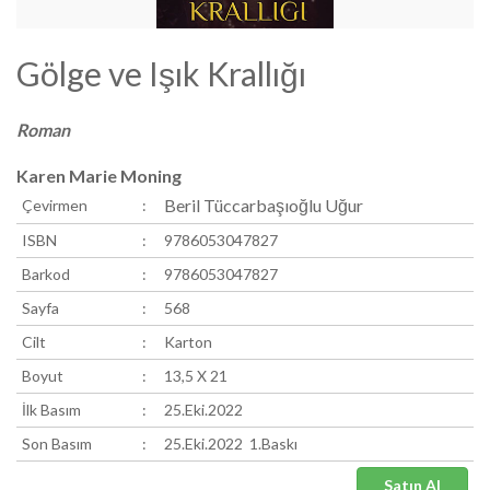
Gölge ve Işık Krallığı
Roman
Karen Marie Moning
Beril Tüccarbaşıoğlu Uğur
Çevirmen
:
ISBN
:
9786053047827
Barkod
:
9786053047827
Sayfa
:
568
Cilt
:
Karton
Boyut
:
13,5 X 21
İlk Basım
:
25.Eki.2022
Son Basım
:
25.Eki.2022 1.Baskı
Satın Al