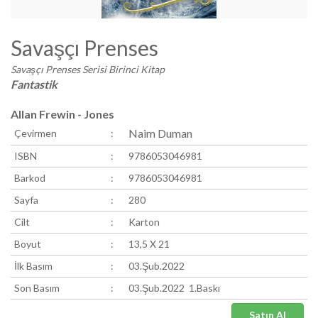
Savaşçı Prenses
Savaşçı Prenses Serisi Birinci Kitap
Fantastik
Allan Frewin - Jones
Naim Duman
Çevirmen
:
ISBN
:
9786053046981
Barkod
:
9786053046981
Sayfa
:
280
Cilt
:
Karton
Boyut
:
13,5 X 21
İlk Basım
:
03.Şub.2022
Son Basım
:
03.Şub.2022 1.Baskı
Satın Al