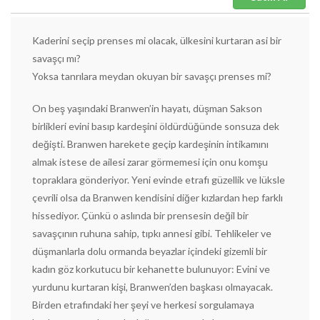
Kaderini seçip prenses mi olacak, ülkesini kurtaran asi bir
savaşçı mı?
Yoksa tanrılara meydan okuyan bir savaşçı prenses mi?
On beş yaşındaki Branwen’in hayatı, düşman Sakson
birlikleri evini basıp kardeşini öldürdüğünde sonsuza dek
değişti. Branwen harekete geçip kardeşinin intikamını
almak istese de ailesi zarar görmemesi için onu komşu
topraklara gönderiyor. Yeni evinde etrafı güzellik ve lüksle
çevrili olsa da Branwen kendisini diğer kızlardan hep farklı
hissediyor. Çünkü o aslında bir prensesin değil bir
savaşçının ruhuna sahip, tıpkı annesi gibi. Tehlikeler ve
düşmanlarla dolu ormanda beyazlar içindeki gizemli bir
kadın göz korkutucu bir kehanette bulunuyor: Evini ve
yurdunu kurtaran kişi, Branwen’den başkası olmayacak.
Birden etrafındaki her şeyi ve herkesi sorgulamaya