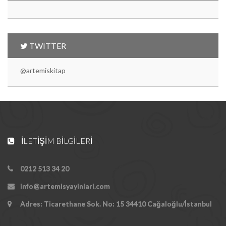
TWITTER
@artemiskitap
İLETIŞIM BILGILERI
0212 513 34 20
info@artemisyayinlari.com
Adres: Ticarethane Sok. No: 15 34410 Cağaloğlu/İstanbul