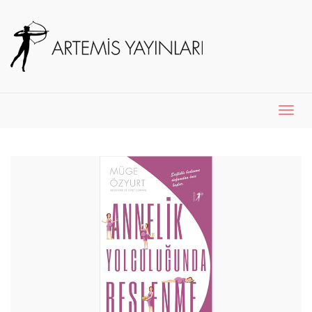
Menü
Aç