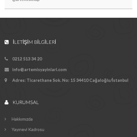
İLETIŞIM BILGILERI
0212 513 34 20
info@artemisyayinlari.com
Adres: Ticarethane Sok. No: 15 34410 Cağaloğlu/İstanbul
KURUMSAL
Hakkımızda
Yayınevi Kadrosu