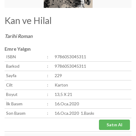
Kan ve Hilal
Tarihi Roman
Emre Yalgın
ISBN
:
9786053045311
Barkod
:
9786053045311
Sayfa
:
229
Cilt
:
Karton
Boyut
:
13,5 X 21
İlk Basım
:
16.Oca.2020
Son Basım
:
16.Oca.2020 1.Baskı
Satın Al