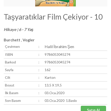
Taşyaratıklar Film Çekiyor - 10
Hikaye
6 - 7 Yaş
|
Burchett
Vogler
,
Halil İbrahim Şen
Çevirmen
:
ISBN
:
9786053045274
Barkod
:
9786053045274
Sayfa
:
162
Cilt
:
Karton
Boyut
:
13,5 X 19,5
İlk Basım
:
03.Oca.2020
Son Basım
:
03.Oca.2020 1.Baskı
Satın Al