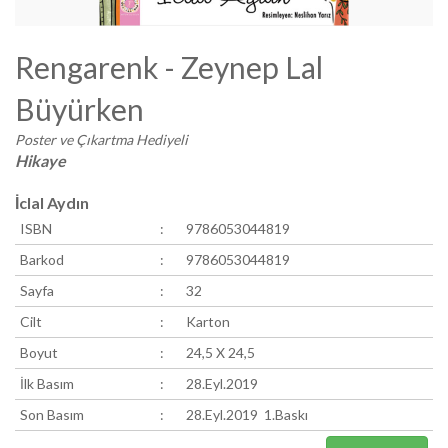
Rengarenk - Zeynep Lal
Büyürken
Poster ve Çıkartma Hediyeli
Hikaye
İclal Aydın
ISBN
:
9786053044819
Barkod
:
9786053044819
Sayfa
:
32
Cilt
:
Karton
Boyut
:
24,5 X 24,5
İlk Basım
:
28.Eyl.2019
Son Basım
:
28.Eyl.2019 1.Baskı