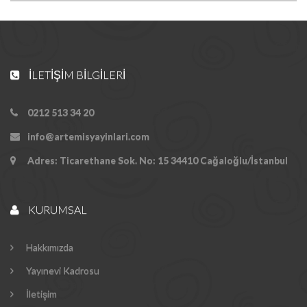
İLETIŞIM BILGILERI
0212 513 34 20
info@artemisyayinlari.com
Adres: Ticarethane Sok. No: 15 34410 Cağaloğlu/İstanbul
KURUMSAL
Hakkımızda
Yayınevi Kadrosu
İletişim