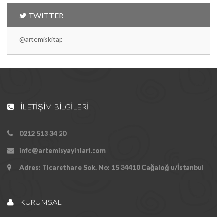
TWITTER
@artemiskitap
İLETIŞIM BILGILERI
0212 513 34 20
info@artemisyayinlari.com
Adres: Ticarethane Sok. No: 15 34410 Cağaloğlu/İstanbul
KURUMSAL