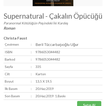
Supernatural - Çakalın Öpücüğü
Paranormal Kötülüğün Peşindeki İki Kardeş
Roman
Christa Faust
Beril Tüccarbaşıoğlu Uğur
Çevirmen
:
ISBN
:
9786053044482
Barkod
:
9786053044482
Sayfa
:
335
Cilt
:
Karton
Boyut
:
13,5 X 19,5
İlk Basım
:
20.Haz.2019
Son Basım
:
20.Haz.2019 1.Baskı
Satın Al