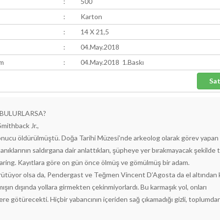
:
500
:
Karton
:
14 X 21,5
:
04.May.2018
ım
:
04.May.2018 1.Baskı
U BULURLARSA?
mithback Jr.,
ı sonucu öldürülmüştü. Doğa Tarihi Müzesi’nde arkeolog olarak görev yapan
tanıklarının saldırgana dair anlattıkları, şüpheye yer bırakmayacak şekilde 
Fearing. Kayıtlara göre on gün önce ölmüş ve gömülmüş bir adam.
ütüyor olsa da, Pendergast ve Teğmen Vincent D’Agosta da el altından 
lmışın dışında yollara girmekten çekinmiyorlardı. Bu karmaşık yol, onları
ere götürecekti. Hiçbir yabancının içeriden sağ çıkamadığı gizli, toplumda