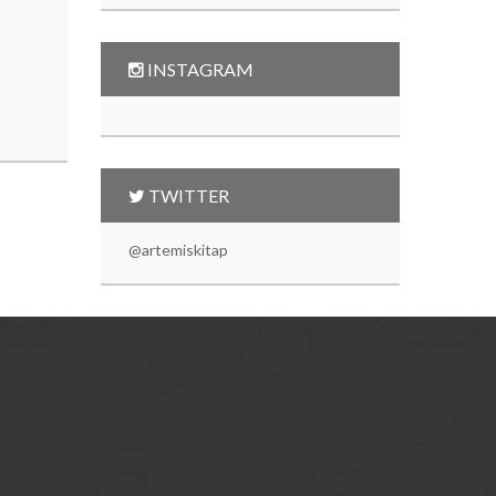
INSTAGRAM
TWITTER
@artemiskitap