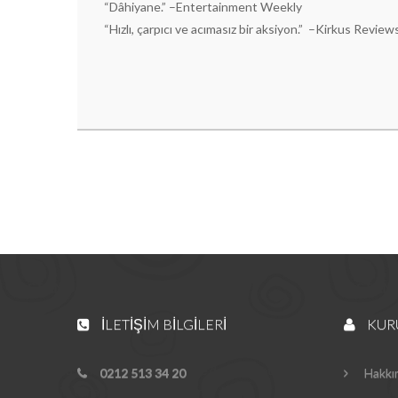
“Dâhiyane.” –Entertainment Weekly
“Hızlı, çarpıcı ve acımasız bir aksiyon.” –Kirkus Review
İLETIŞIM BILGILERI
KUR
0212 513 34 20
Hakkı