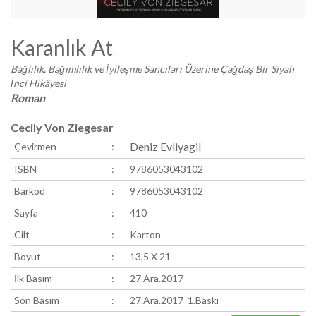
Karanlık At
Bağlılık, Bağımlılık ve İyileşme Sancıları Üzerine Çağdaş Bir Siyah
İnci Hikâyesi
Roman
Cecily Von Ziegesar
Deniz Evliyagil
Çevirmen
:
ISBN
:
9786053043102
Barkod
:
9786053043102
Sayfa
:
410
Cilt
:
Karton
Boyut
:
13,5 X 21
İlk Basım
:
27.Ara.2017
Son Basım
:
27.Ara.2017 1.Baskı