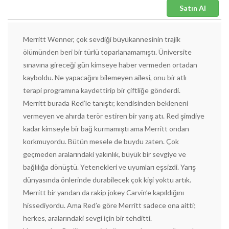
Satın Al
Merritt Wenner, çok sevdiği büyükannesinin trajik
ölümünden beri bir türlü toparlanamamıştı. Üniversite
sınavına gireceği gün kimseye haber vermeden ortadan
kayboldu. Ne yapacağını bilemeyen ailesi, onu bir atlı
terapi programına kaydettirip bir çiftliğe gönderdi.
Merritt burada Red’le tanıştı; kendisinden bekleneni
vermeyen ve ahırda terör estiren bir yarış atı. Red şimdiye
kadar kimseyle bir bağ kurmamıştı ama Merritt ondan
korkmuyordu. Bütün mesele de buydu zaten. Çok
geçmeden aralarındaki yakınlık, büyük bir sevgiye ve
bağlılığa dönüştü. Yetenekleri ve uyumları eşsizdi. Yarış
dünyasında önlerinde durabilecek çok kişi yoktu artık.
Merritt bir yandan da rakip jokey Carvin’e kapıldığını
hissediyordu. Ama Red’e göre Merritt sadece ona aitti;
herkes, aralarındaki sevgi için bir tehditti.