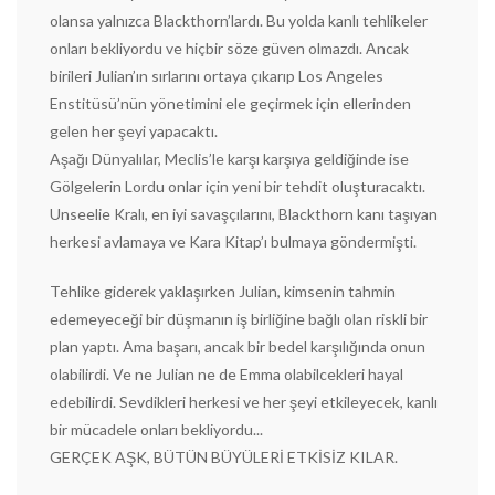
olansa yalnızca Blackthorn’lardı. Bu yolda kanlı tehlikeler
onları bekliyordu ve hiçbir söze güven olmazdı. Ancak
birileri Julian’ın sırlarını ortaya çıkarıp Los Angeles
Enstitüsü’nün yönetimini ele geçirmek için ellerinden
gelen her şeyi yapacaktı.
Aşağı Dünyalılar, Meclis’le karşı karşıya geldiğinde ise
Gölgelerin Lordu onlar için yeni bir tehdit oluşturacaktı.
Unseelie Kralı, en iyi savaşçılarını, Blackthorn kanı taşıyan
herkesi avlamaya ve Kara Kitap’ı bulmaya göndermişti.
Tehlike giderek yaklaşırken Julian, kimsenin tahmin
edemeyeceği bir düşmanın iş birliğine bağlı olan riskli bir
plan yaptı. Ama başarı, ancak bir bedel karşılığında onun
olabilirdi. Ve ne Julian ne de Emma olabilcekleri hayal
edebilirdi. Sevdikleri herkesi ve her şeyi etkileyecek, kanlı
bir mücadele onları bekliyordu...
GERÇEK AŞK, BÜTÜN BÜYÜLERİ ETKİSİZ KILAR.