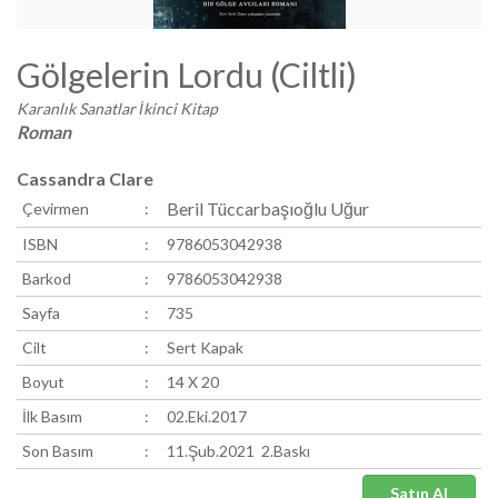
Gölgelerin Lordu (Ciltli)
Karanlık Sanatlar İkinci Kitap
Roman
Cassandra Clare
Beril Tüccarbaşıoğlu Uğur
Çevirmen
:
ISBN
:
9786053042938
Barkod
:
9786053042938
Sayfa
:
735
Cilt
:
Sert Kapak
Boyut
:
14 X 20
İlk Basım
:
02.Eki.2017
Son Basım
:
11.Şub.2021 2.Baskı
Satın Al