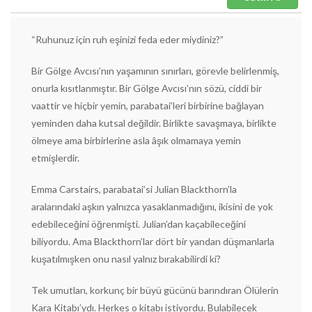
“Ruhunuz için ruh eşinizi feda eder miydiniz?”
Bir Gölge Avcısı’nın yaşamının sınırları, görevle belirlenmiş,
onurla kısıtlanmıştır. Bir Gölge Avcısı’nın sözü, ciddi bir
vaattir ve hiçbir yemin, parabatai’leri birbirine bağlayan
yeminden daha kutsal değildir. Birlikte savaşmaya, birlikte
ölmeye ama birbirlerine asla âşık olmamaya yemin
etmişlerdir.
Emma Carstairs, parabatai’si Julian Blackthorn’la
aralarındaki aşkın yalnızca yasaklanmadığını, ikisini de yok
edebileceğini öğrenmişti. Julian’dan kaçabileceğini
biliyordu. Ama Blackthorn’lar dört bir yandan düşmanlarla
kuşatılmışken onu nasıl yalnız bırakabilirdi ki?
Tek umutları, korkunç bir büyü gücünü barındıran Ölülerin
Kara Kitabı’ydı. Herkes o kitabı istiyordu. Bulabilecek