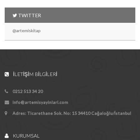
TWITTER
@artemiskitap
İLETIŞIM BILGILERI
0212 513 34 20
info@artemisyayinlari.com
Adres: Ticarethane Sok. No: 15 34410 Cağaloğlu/İstanbul
KURUMSAL