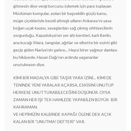
gitmesin diye vergi borcunu ödemek için para toplayan
Müslüman komşular, asılan bir başvekilin güçlü karısı,
müge çiçekleriyle bezeli altmışlı yılların Ankarası’nı yasa
boğan uçak kazası, savaşlardan sağ çıkmış sıhhiyecilerin
yorgunluğu, Kapadokya’nın yer altı kentleri, karlı Berlin,
ana kucağı Ihlara, tangolar, ağıtlar ve elbette bir esinti gibi
geçip giden Nariye’nin şarkısı... Hepsi birer yağmur damlası
bu hikâyede. Hasan Dağı’nın ardında yaşananlar
unutulmasın diye.
KİMİ BİR MADALYA GİBİ TAŞIR YARA İZİNİ... KİMİ DE
TENİNDE YENİ YARALAR AÇARSA, ESKİSİNİ UNUTUP
HERKESE UNUTTURABİLECEĞİNİ DÜŞÜNÜR. OYSA
ZAMAN HER İŞİ TEK HAMLEDE YAPABİLEN BÜYÜK BİR
KAHRAMAN.
VE HEPİMİZİN KALBİNDE KAPAĞI ÖLENE DEK AÇIK
KALAN BİR “UNUTMA! DEFTERİ” VAR.