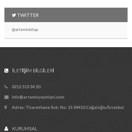
TWITTER
@artemiskitap
İLETIŞIM BILGILERI
0212 513 34 20
info@artemisyayinlari.com
Adres: Ticarethane Sok. No: 15 34410 Cağaloğlu/İstanbul
KURUMSAL