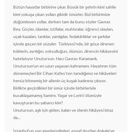
Bütün hayatlar birbirine çıkar. Büyük bir şehrin kimi sahile
kimi yokuşa çıkan yolları gibidir ömürler. Bizi birbirimize
düğümleyen yollar, derken tam da bunu söyler Gavras
Bey. Göçler, idamlar, istifalar, muhtıralar, öğrenci olayları,
uçak kazaları, tanklar, yanılgılar, fedakârlıklar ve şarkılar
içinde geçen bir yüzyılın Türkiyesi’nde, bir göçe direnen
köklerin, ayrılığın, yoksulluğun, ölümün, direncin hikâyesini
hatırlatıyor Unutursun. Hacı Gavras Karamanlı,
Unutursun’un en uzun yaşayan kahramanı. Hayatının tüm
dönemeçleri Bir Cihan Kafes’ten tanıdığımız ve hikâyeleri
henüz bitmemiş bir ailenin üç kuşak kadınına çıkıyor.
Birlikte geçirdikleri bir ömür içinde birbirleriyle
kucaklaşamamış Samire, Yaşar ve Lorin’i ölümüyle
kavuşturan bu yabancı kim?
Unutursun, aşk için giden, kalan ve ölenin hikâyesi biraz
da...
İstanbul’un son gayrimüslimleri, esnaf dostları Aşkale’ye