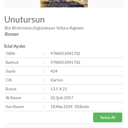
Unutursun
Bizi Birbirimize Düğümleyen Yollara Rağmen
Roman
İclal Aydın
ISBN
:
9786053041702
Barkod
:
9786053041702
Sayfa
:
424
Cilt
:
Karton
Boyut
:
13,5 X 21
İlk Basım
:
02.Şub.2017
Son Basım
:
18.Mar.2024 30.Baskı
Satın Al