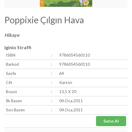
Poppixie Çılgın Hava
Hikaye
Iginio Straffi
ISBN
:
9786054560110
Barkod
:
9786054560110
Sayfa
:
64
Cilt
:
Karton
Boyut
:
13,5 X 20
İlk Basım
:
04.Oca.2011
Son Basım
:
04.Oca.2011
Satın Al