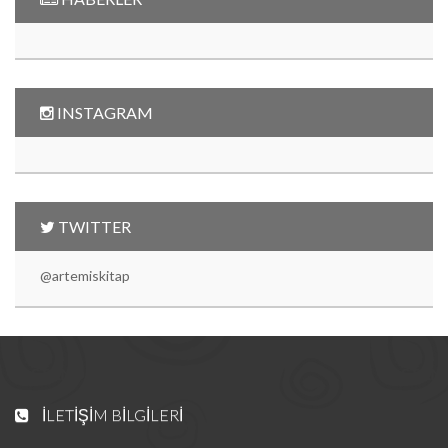
INSTAGRAM
TWITTER
@artemiskitap
İLETIŞIM BILGILERI