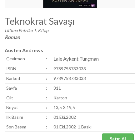
Teknokrat Savaşı
Ultima Entrika 1. Kitap
Roman
Austen Andrews
Lale Aykent Tunçman
Çevirmen
:
ISBN
:
9789758733033
Barkod
:
9789758733033
Sayfa
:
311
Cilt
:
Karton
Boyut
:
13,5 X 19,5
İlk Basım
:
01.Eki.2002
Son Basım
:
01.Eki.2002 1.Baskı
Satın Al