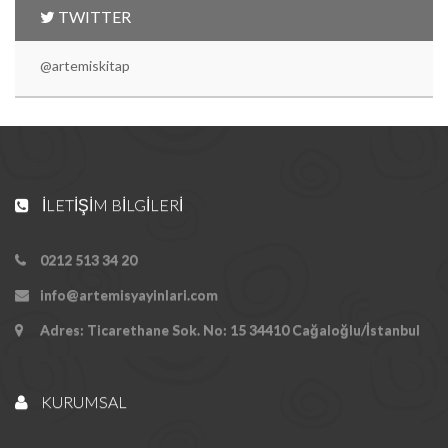
TWITTER
@artemiskitap
İLETIŞIM BILGILERI
0212 513 34 20
info@artemisyayinlari.com
Adres: Ticarethane Sok. No: 15 34410 Cağaloğlu/İstanbul
KURUMSAL