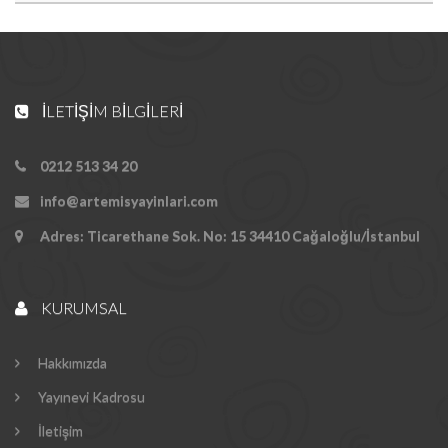
İLETIŞIM BILGILERI
0212 513 34 20
info@artemisyayinlari.com
Adres: Ticarethane Sok. No: 15 34410 Cağaloğlu/İstanbul
KURUMSAL
Hakkımızda
Yayınevi Kadrosu
İletişim