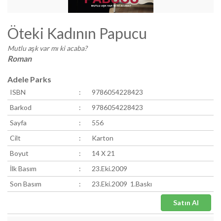
Öteki Kadının Papucu
Mutlu aşk var mı ki acaba?
Roman
Adele Parks
ISBN
:
9786054228423
Barkod
:
9786054228423
Sayfa
:
556
Cilt
:
Karton
Boyut
:
14 X 21
İlk Basım
:
23.Eki.2009
Son Basım
:
23.Eki.2009 1.Baskı
Satın Al