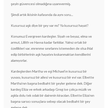
şeyin güvencesi olmadığına uyanıvermiş.
Şimdi artık ikisinin kafasında da aynı soru...
Kusursuz aşk diye bir şey var mı? Ya kusursuz hayat?
Konumuz Evergreen kardeşler. Siyah ve beyaz, elma ve
armut, Lillith ve Havva kadar farklılar. Yalnız ortak bir
özellikleri var. ımrenme sınırlarını istemeden de olsa ihlal
edip birbirlerinin aşk hayatını kıskanmaktan kendilerini
alamıyorlar.
Kardeşlerden Martha ve eşi Michael’ın kusursuz bir
yuvası, kusursuz bir ailesi ve kusursuz bir evi var. Elbette
Martha’nın başına bedbaht bir şeyler gelene dek. Diğer
kardeş Eliza ve erkek arkadaşı Greg ise çokça müzik ve
aşkla dolu tek odalı bir dairenin kiracıları. Elbette Eliza’nın
başına sarsıcı sonuçlara sebep olacak bedbaht bir şey
gelene dek.