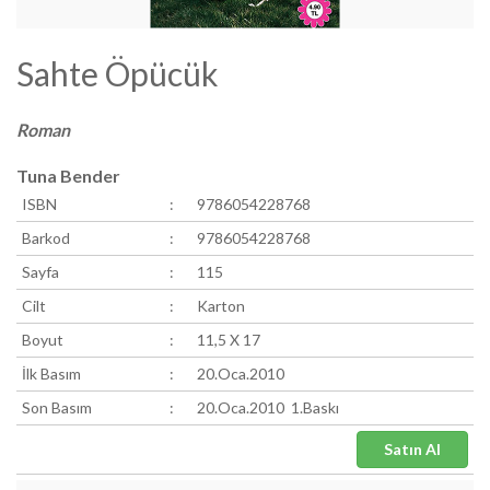
Sahte Öpücük
Roman
Tuna Bender
ISBN
:
9786054228768
Barkod
:
9786054228768
Sayfa
:
115
Cilt
:
Karton
Boyut
:
11,5 X 17
İlk Basım
:
20.Oca.2010
Son Basım
:
20.Oca.2010 1.Baskı
Satın Al