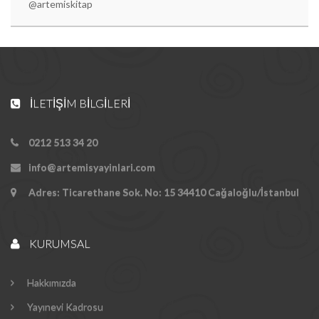
@artemiskitap
İLETIŞIM BILGILERI
0212 513 34 20
info@artemisyayinlari.com
Adres: Ticarethane Sok. No: 15 34410 Cağaloğlu/İstanbul
KURUMSAL
Hakkımızda
Yayınevi Kadrosu