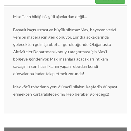
Max Flash bildiğiniz gizli ajanlardan değil…
Başarılı kaçış ustası ve büyük sihirbaz Max, heyecan verici
yeni bir macera için geri dönüyor. Londra sokaklarında
gelecekten gelmiş robotlar görüldüğünde Olağanüstü
Aktiviteler Departmanı konuyu araştırması için Max’i
bölgeye gönderiyor. Max, insanlara açacakları intikam
savaşının son hazırlıklarını yapan robotları kendi
dünyalarına kadar takip etmek zorunda!
Max kötü robotların yeni ölümcül silahını keşfedip dünyayı
erimekten kurtarabilecek mi? Hep beraber göreceğiz!