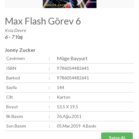
Max Flash Görev 6
Kısa Devre
6 - 7 Yaş
Jonny Zucker
Müge Bayyurt
Çevirmen
:
ISBN
:
9786054482641
Barkod
:
9786054482641
Sayfa
:
144
Cilt
:
Karton
Boyut
:
13,5 X 19,5
İlk Basım
:
26.Ağu.2011
Son Basım
:
05.Mar.2019 4.Baskı
Satın Al