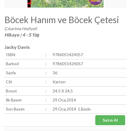
Böcek Hanım ve Böcek Çetesi
Çıkartma Hediyeli
Hikaye
4 - 5 Yaş
|
Jacky Davis
ISBN
:
9786051424057
Barkod
:
9786051424057
Sayfa
:
36
Cilt
:
Karton
Boyut
:
24,5 X 24,5
İlk Basım
:
29.Oca.2014
Son Basım
:
29.Oca.2014 1.Baskı
Satın Al