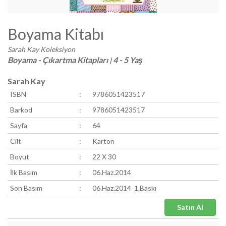
Boyama Kitabı
Sarah Kay Koleksiyon
Boyama - Çıkartma Kitapları
4 - 5 Yaş
|
Sarah Kay
ISBN
:
9786051423517
Barkod
:
9786051423517
Sayfa
:
64
Cilt
:
Karton
Boyut
:
22 X 30
İlk Basım
:
06.Haz.2014
Son Basım
:
06.Haz.2014 1.Baskı
Satın Al