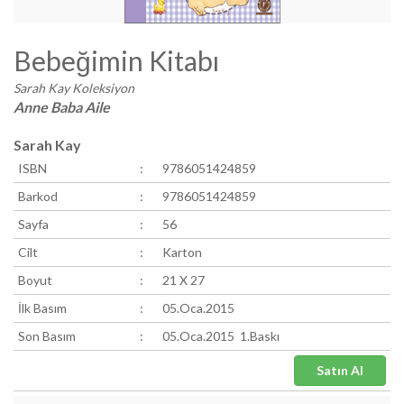
Bebeğimin Kitabı
Sarah Kay Koleksiyon
Anne Baba Aile
Sarah Kay
ISBN
:
9786051424859
Barkod
:
9786051424859
Sayfa
:
56
Cilt
:
Karton
Boyut
:
21 X 27
İlk Basım
:
05.Oca.2015
Son Basım
:
05.Oca.2015 1.Baskı
Satın Al