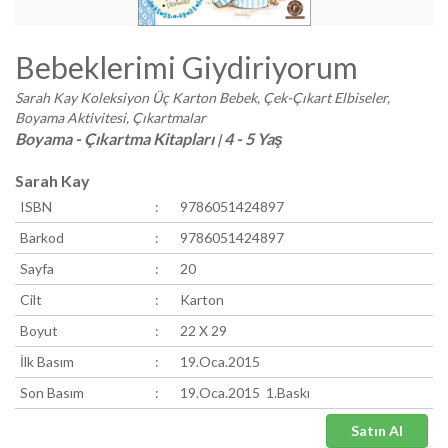
Bebeklerimi Giydiriyorum
Sarah Kay Koleksiyon Üç Karton Bebek, Çek-Çıkart Elbiseler,
Boyama Aktivitesi, Çıkartmalar
Boyama - Çıkartma Kitapları
4 - 5 Yaş
|
Sarah Kay
ISBN
:
9786051424897
Barkod
:
9786051424897
Sayfa
:
20
Cilt
:
Karton
Boyut
:
22 X 29
İlk Basım
:
19.Oca.2015
Son Basım
:
19.Oca.2015 1.Baskı
Satın Al