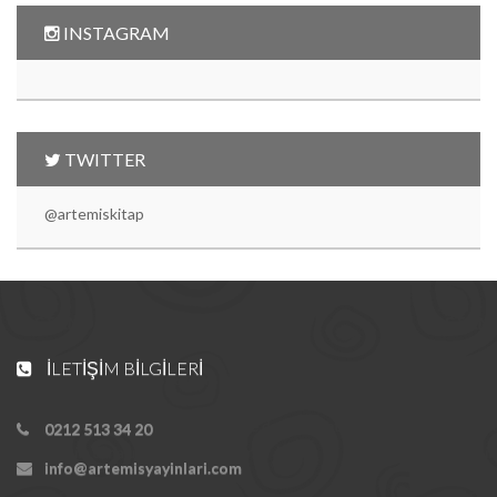
INSTAGRAM
TWITTER
@artemiskitap
İLETIŞIM BILGILERI
0212 513 34 20
info@artemisyayinlari.com