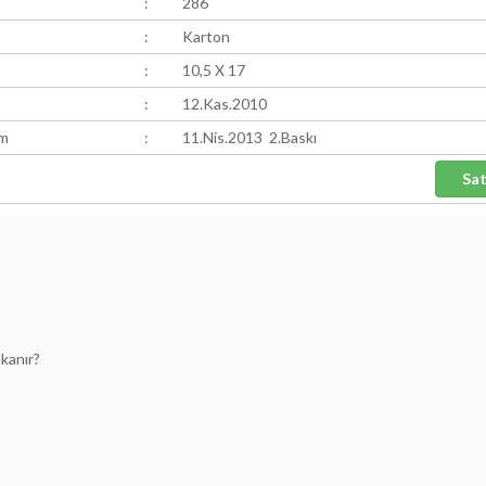
:
286
:
Karton
:
10,5 X 17
:
12.Kas.2010
ım
:
11.Nis.2013 2.Baskı
ıkanır?