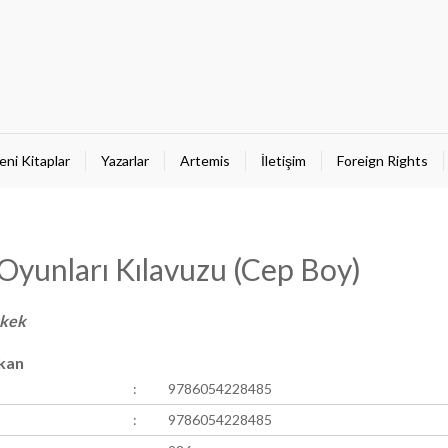
eni Kitaplar
Yazarlar
Artemis
İletişim
Foreign Rights
Oyunları Kılavuzu (Cep Boy)
rkek
çkan
:
9786054228485
:
9786054228485