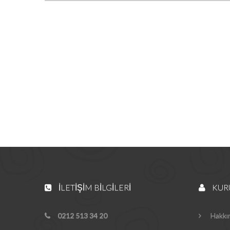
İLETIŞIM BILGILERI
KUR
0212 513 34 20
Hakkı