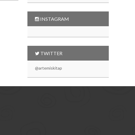
INSTAGRAM
TWITTER
@artemiskitap