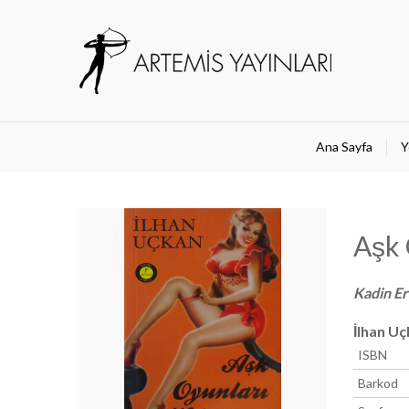
Ana Sayfa
Y
Aşk 
Kadin E
İlhan U
ISBN
Barkod