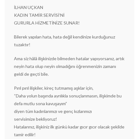
İLHAN UÇKAN
KADIN TAMİR SERVİSİ’Nİ
GURURLA HİZMETİNİZE SUNAR!
Bilerek yapılan hata, hata değil kendinize kurduğunuz
tuzaktır!
Ama siz hâlâ ilişkinizde bilmeden hatalar yapıyorsanız, artık
neyin hata olup neyin olmadığını öğrenmenizin zamanı
geldi de geçti bile.
Pırıl pırıl ilişkiler, kireç tutmamış aşklar için,
“Daha yolun başında ayrılıkla sonuçlanmasın, ilişkimde bu
defa mutlu sona kavuşayım”
diyen tüm kadınlarımızı ve genç kızlarımızı
servisimize bekliyoruz!
Hatalarınız, ilişkiniz ilk günkü kadar gıcır gıcır olacak şekilde
tamir edilir!