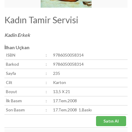
Kadın Tamir Servisi
Kadin Erkek
İlhan Uçkan
ISBN
:
9786050058314
Barkod
:
9786050058314
Sayfa
:
235
Cilt
:
Karton
Boyut
:
13,5 X 21
İlk Basım
:
17.Tem.2008
Son Basım
:
17.Tem.2008 1.Baskı
Satın Al