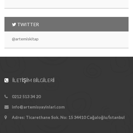
TWITTER
@artemiskitap
İLETIŞIM BILGILERI
0212 513 34 20
info@artemisyayinlari.com
Adres: Ticarethane Sok. No: 15 34410 Cağaloğlu/İstanbul