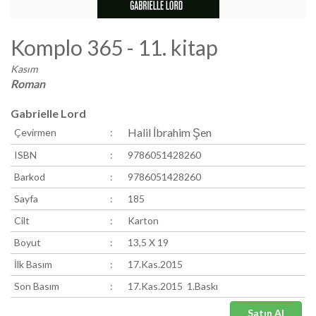
Komplo 365 - 11. kitap
Kasım
Roman
Gabrielle Lord
Halil İbrahim Şen
Çevirmen
:
ISBN
:
9786051428260
Barkod
:
9786051428260
Sayfa
:
185
Cilt
:
Karton
Boyut
:
13,5 X 19
İlk Basım
:
17.Kas.2015
Son Basım
:
17.Kas.2015 1.Baskı
Satın Al