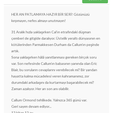
HER AN PATLAMAYA HAZIR BİR SERİ! Gözünüzü
kırpmayın, nefes almayı unutmayın!
31 Aralık hızla yaklaşırken Cal’ın etrafındaki düşman
çemberi de gitgide daralıyor. Üstelik yeraltı dünyasının en
kötülerinden Parmakkesen Durham da Callum’ın peşinde
artık.
Sona yaklaşırken hâlâ yanıtlanması gereken birçok soru
var. Son nefesinde Callum’ın babasının yanında olan Eric
Blair, bu soruların cevaplarını verebilecek mi? Bir yandan
hayatta kalma mücadelesi veren kahramanımız, zor
durumdaki arkadaşını da kurtarmayı başarabilecek mi?
Zaman azalıyor. Her an son anı olabilir.
Callum Ormond tehlikede. Yalnızca 365 günü var.
Geri sayım devam ediyor...
12 kitap.12 ay