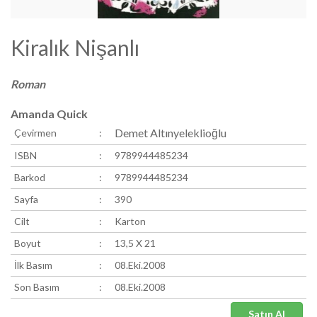
Kiralık Nişanlı
Roman
Amanda Quick
Demet Altınyeleklioğlu
Çevirmen
:
ISBN
:
9789944485234
Barkod
:
9789944485234
Sayfa
:
390
Cilt
:
Karton
Boyut
:
13,5 X 21
İlk Basım
:
08.Eki.2008
Son Basım
:
08.Eki.2008
Satın Al