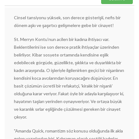
Cinsel tansiyonu yüksek, son derece gösterişli, nefis bir
dönem aşkı ve şaşırtıcı gelişmelere gebe bir cinayet!
St. Merryn Kontu'nun acilen bir kadına ihtiyacı var.
Beklentilerini ise son derece pratik ihtiyaçlar üzerinden
belirliyor. Kibar sosyete ortamında kendisine eşlik
edebilecek görgüde, güzellikte, şıklıkta ve duyarlılıkta bir
kadın arayışında. O işleriyle ilgilenirken geçici bir nişanlının
kendisini koca avcılarından koruyacağını düşünüyor. En
basit çözümün ücretli bir refakatçi, 'kiralık bir nişanlı'
olduğuna karar veriyor. Fakat öyle bir adayla karşılaşıyor ki,
hayatının taşları yerinden oynayıveriyor. Ve ortaya büyük
ve karanlık sırlar eşliğinde çözülmesi gereken bir cinayet
çıkıyor.
"Amanda Quick, romantizm söz konusu olduğunda ilk akla
gelen yazarlardan biri. Kahraman olarak seçtiği kadınlar