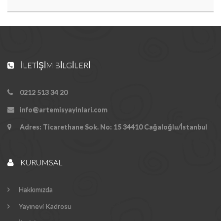
İLETIŞIM BILGILERI
0212 513 34 20
info@artemisyayinlari.com
Adres: Ticarethane Sok. No: 15 34410 Cağaloğlu/İstanbul
KURUMSAL
Hakkımızda
Yayınevi Kadrosu