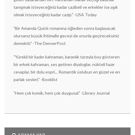
tanışmak isteyeceğiniz kadar cazibeli ve erkekler ise aşık
olmak isteyeceğiniz kadar cazip." -USA Today
"Bir Amanda Quick romanına öğleden sonra başlayacak
olursanız büyük ihtimalle geceyi de onunla geçireceksiniz
demektir." -The DenverPost
"Yürekli bir kadın kahraman, karanlık tarzıyla boy gösteren
bir erkek kahraman, ses getiren diyaloglar, nükteli hazır
cevaplar, bir dolu espri... Romantik üslubun en güzel ve en
parlak sesleri." -Booklist
"Hem çok komik, hem çok duygusal." -Library Journal
ARAMA YAP