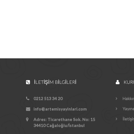
İLETIŞIM BILGILERI
KUR
0212 513 34 20
Hakkı
Yayın
info@artemisyayinlari.com
İletiş
Adres: Ticarethane Sok. No: 15
34410 Cağaloğlu/İstanbul