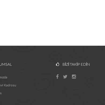
UMSAL
BIZI TAKIP EDIN
mızda
evi Kadrosu
im