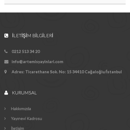
İLETIŞIM BILGILERI
0212 513 34 20
info@artemisyayinlari.com
Adres: Ticarethane Sok. No: 15 34410 Cağaloğlu/İstanbul
KURUMSAL
Hakkımızda
Yayınevi Kadrosu
İletişim