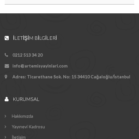
İLETIŞIM BILGILERI
0212 513 34 20
info@artemisyayinlari.com
Adres: Ticarethane Sok. No: 15 34410 Cağaloğlu/İstanbul
KURUMSAL
Hakkımızda
Yayınevi Kadrosu
İletişim