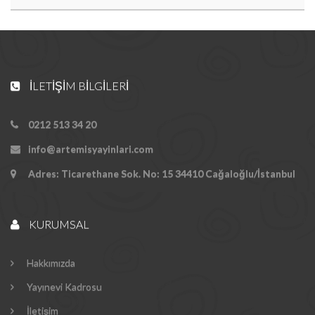
İLETIŞIM BILGILERI
0212 513 34 20
info@artemisyayinlari.com
Adres: Ticarethane Sok. No: 15 34410 Cağaloğlu/İstanbul
KURUMSAL
Hakkımızda
Yayınevi Kadrosu
İletişim