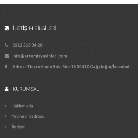
İLETIŞIM BILGILERI
0212 513 34 20
info@artemisyayinlari.com
Adres: Ticarethane Sok. No: 15 34410 Cağaloğlu/İstanbul
KURUMSAL
Hakkımızda
Yayınevi Kadrosu
İletişim