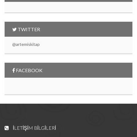
TWITTER
@artemiskitap
FACEBOOK
İLETIŞIM BILGILERI